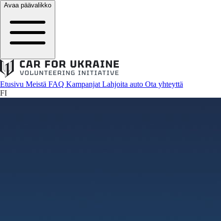
Avaa päävalikko
Etusivu
Meistä
FAQ
Kampanjat
Lahjoita auto
Ota yhteyttä
FI