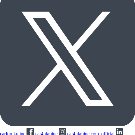
carforukraine
car4ukraine
car4ukraine.com_official