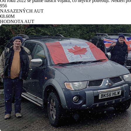
Od roku 2022 se ptáme našich vojáků, co nejvíce potřebují. Někteří pot
956
NASAZENÝCH AUT
€8.60M
HODNOTA AUT