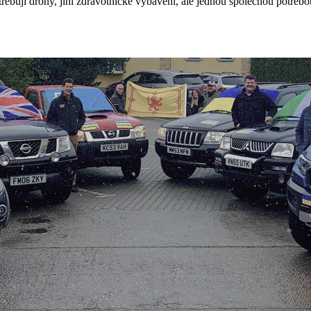
řebují drony, jiní zdravotnické vybavení, ale jednou společnou potřebou