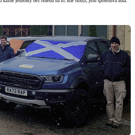
 každé jednotky bez ohledu na to, kde slouží, jsou spolehlivá auta.