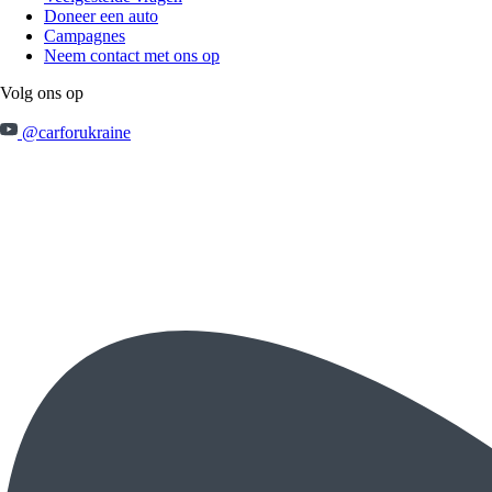
Doneer een auto
Campagnes
Neem contact met ons op
Volg ons op
@carforukraine