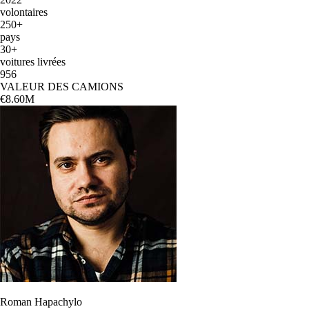
volontaires
250+
pays
30+
voitures livrées
956
VALEUR DES CAMIONS
€8.60M
Roman Hapachylo