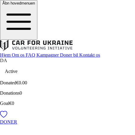
Åbn hovedmenuen
Hjem
Om os
FAQ
Kampagner
Doner bil
Kontakt os
DA
Active
Donated
€0.00
Donations
0
Goal
€0
DONER